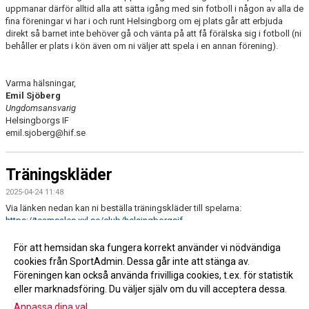
uppmanar därför alltid alla att sätta igång med sin fotboll i någon av alla de
fina föreningar vi har i och runt Helsingborg om ej plats går att erbjuda
direkt så barnet inte behöver gå och vänta på att få förälska sig i fotboll (ni
behåller er plats i kön även om ni väljer att spela i en annan förening).
Varma hälsningar,
Emil Sjöberg
Ungdomsansvarig
Helsingborgs IF
emil.sjoberg@hif.se
Träningskläder
2025-04-24 11:48
Via länken nedan kan ni beställa träningskläder till spelarna:
https://teamsales.xxl.se/club/helsingborgsif
Det är viktigt att ni använder länken för att hamna rätt.
För att hemsidan ska fungera korrekt använder vi nödvändiga
OBS endast de röda överdelarna beställs för ungdomslagen.
cookies från SportAdmin. Dessa går inte att stänga av.
Föreningen kan också använda frivilliga cookies, t.ex. för statistik
eller marknadsföring. Du väljer själv om du vill acceptera dessa.
Anpassa dina val