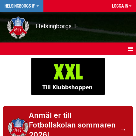
HELSINGBORGS IF
LOGGA IN
Helsingborgs IF
HEM
NYHETER
KALENDER
MATCHER
FOTBOLL PÅ SKOLTID
Anmäl er till
Fotbollskolan sommaren
→
PROVTRÄNA
2026!