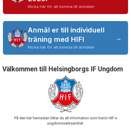
KONTAKT
Klicka här för att komma till anmälan
Anmäl er till individuell
→
träning med HIF!
Klicka här för att komma till anmälan
Välkommen till Helsingborgs IF Ungdom
På den här hemsidan hittar du all information som berör HIF:s
ungdomsverksamhet.