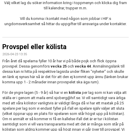
Välj vilket lag du söker information kring i toppmenyn och klicka dig fram
till kalendrar, trupper m.m.
Vill du komma i kontakt med någon som jobbar i HIF:s
ungdomsverksamhet så hittar du uppgifter till ansvariga under kontakter.
Provspel eller kölista
2026-04-23 13:35
Från året då spelarna fyller 10 år har vi på både pojk och flick öppna
provspel. Dessa genomförs
vecka 25
och
vecka 44
. Anmälningslänk till
dessa kan ni hitta på respektive lagsida under fliken "nyheter" och skulle
en länk ej synas här så är det för att den ej kommit upp ännu (länken brukar
komma upp 1 - 2 månader innan provspelet ska äga rum).
För de yngre lagen (5 - 9 år) så har vi en
kölista
per lag som ni kan välja att
ställa er i genom att maila emil.sjoberg@hif.se. Vi vill samtidigt vara ärliga
med att våra kölistor vanligtvis är väldigt långa då vi har ett maxtak på 25
spelare per lag som vi endast fyller på ifall en spelare själv väljer att sluta
(vilket öppnar upp en plats för spelaren som står högst upp på kölistan).
Om ni anmält er så kommer ni få en kallelse ifall det är er tur i kölistan
samtidigt som vi vill vara transparanta med att det är många som står på
kölistan som aldrig kommer upp så högt innan vi går över till provspel. Vi