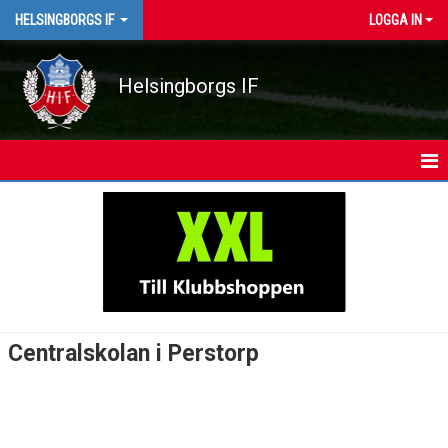
HELSINGBORGS IF
LOGGA IN
Helsingborgs IF
HEM
NYHETER
KALENDER
MATCHER
Centralskolan i Perstorp
FOTBOLL PÅ SKOLTID
FILBORNASKOLAN