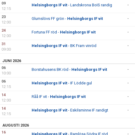
09
Helsingborgs IF vit
- Landskrona BoIS randig
-
12:15
23
Glumslövs FF grön -
Helsingborgs IF vit
-
12:00
24
Fortuna FF röd -
Helsingborgs IF vit
-
12:00
31
Helsingborgs IF vit
- BK Fram vinröd
-
09:00
JUNI 2026
06
Borstahusens BK röd -
Helsingborgs IF vit
-
10:00
06
Helsingborgs IF vit
- IF Lödde gul
-
12:15
14
Råå IF vit -
Helsingborgs IF vit
-
12:00
14
Helsingborgs IF vit
- Eskilsminne IF randigt
-
12:15
AUGUSTI 2026
16
Helsingborgs IF vit
- Ramlösa Södra IF röd
-