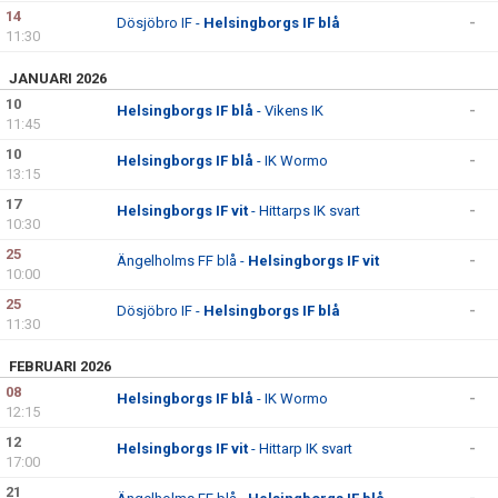
DOKUMENT
14
Dösjöbro IF -
Helsingborgs IF blå
-
11:30
KONTAKT
JANUARI 2026
10
Helsingborgs IF blå
- Vikens IK
-
11:45
10
Helsingborgs IF blå
- IK Wormo
-
13:15
17
Helsingborgs IF vit
- Hittarps IK svart
-
10:30
25
Ängelholms FF blå -
Helsingborgs IF vit
-
10:00
25
Dösjöbro IF -
Helsingborgs IF blå
-
11:30
FEBRUARI 2026
08
Helsingborgs IF blå
- IK Wormo
-
12:15
12
Helsingborgs IF vit
- Hittarp IK svart
-
17:00
21