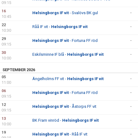
09:15
16
Helsingborgs IF vit
- Svalövs BK gul
-
10:45
22
Råå IF vit -
Helsingborgs IF vit
-
10:30
29
Helsingborgs IF vit
- Fortuna FF röd
-
09:15
30
Eskilsminne IF blå -
Helsingborgs IF vit
-
10:00
SEPTEMBER 2026
05
Ängelholms FF vit -
Helsingborgs IF vit
-
11:00
06
Helsingborgs IF vit
- Fortuna FF röd
-
09:15
12
Helsingborgs IF vit
- Åstorps FF vit
-
09:15
13
BK Fram vinröd -
Helsingborgs IF vit
-
10:00
19
Helsingborgs IF vit
- Råå IF vit
-
09:15