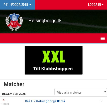
P11 - FÖDDA 2015
LOGGA IN
Helsingborgs IF
HEM
NYHETER
KALENDER
MATCHER
Matcher
TRUPPEN
DECEMBER 2025
BILDGALLERI
14
Råå IF -
Helsingborgs IF blå
-
10:00