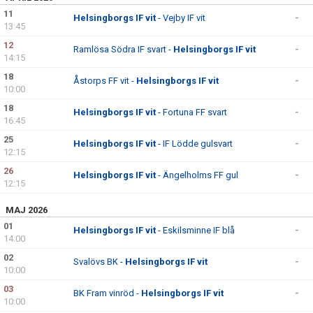
11
Helsingborgs IF vit
- Vejby IF vit
-
13:45
12
Ramlösa Södra IF svart -
Helsingborgs IF vit
-
14:15
18
Åstorps FF vit -
Helsingborgs IF vit
-
10:00
18
Helsingborgs IF vit
- Fortuna FF svart
-
16:45
25
Helsingborgs IF vit
- IF Lödde gulsvart
-
12:15
26
Helsingborgs IF vit
- Ängelholms FF gul
-
12:15
MAJ 2026
01
Helsingborgs IF vit
- Eskilsminne IF blå
-
14:00
02
Svalövs BK -
Helsingborgs IF vit
-
10:00
03
BK Fram vinröd -
Helsingborgs IF vit
-
10:00