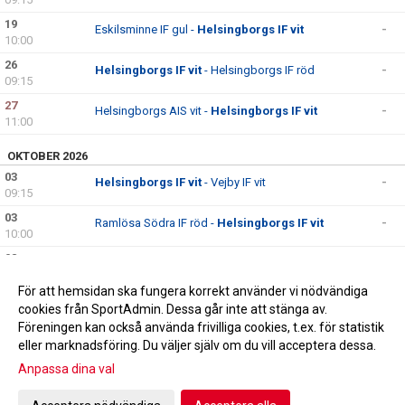
19
Eskilsminne IF gul -
Helsingborgs IF vit
-
10:00
26
Helsingborgs IF vit
- Helsingborgs IF röd
-
09:15
27
Helsingborgs AIS vit -
Helsingborgs IF vit
-
11:00
OKTOBER 2026
03
Helsingborgs IF vit
- Vejby IF vit
-
09:15
03
Ramlösa Södra IF röd -
Helsingborgs IF vit
-
10:00
08
IF Lödde gul -
Helsingborgs IF vit
-
19:00
För att hemsidan ska fungera korrekt använder vi nödvändiga
10
Helsingborgs IF vit
- Råå IF vit
-
cookies från SportAdmin. Dessa går inte att stänga av.
09:15
Föreningen kan också använda frivilliga cookies, t.ex. för statistik
eller marknadsföring. Du väljer själv om du vill acceptera dessa.
Anpassa dina val
Cookie-inställningar
Gå till Webbversion