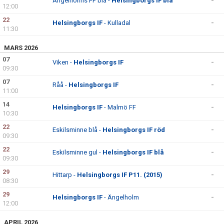
Ängelholms FF blå -
Helsingborgs IF blå
-
12:00
22
Helsingborgs IF
- Kulladal
-
11:30
MARS 2026
07
Viken -
Helsingborgs IF
-
09:30
07
Råå -
Helsingborgs IF
-
11:00
14
Helsingborgs IF
- Malmö FF
-
10:30
22
Eskilsminne blå -
Helsingborgs IF röd
-
09:30
22
Eskilsminne gul -
Helsingborgs IF blå
-
09:30
29
Hittarp -
Helsingborgs IF P11. (2015)
-
08:30
29
Helsingborgs IF
- Ängelholm
-
12:00
APRIL 2026