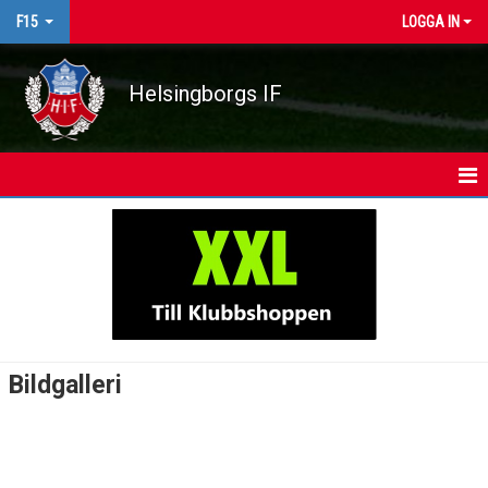
F15
LOGGA IN
Helsingborgs IF
HEM
NYHETER
KALENDER
MATCHER
Bildgalleri
TRUPPEN
BILDGALLERI