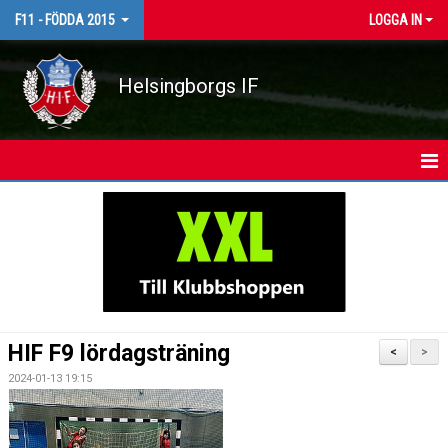
F11 - FÖDDA 2015
LOGGA IN
Helsingborgs IF
HEM
NYHETER
KALENDER
MATCHER
HIF F9 lördagsträning
<
>
TRUPPEN
2024-01-13 19:15
BILDGALLERI