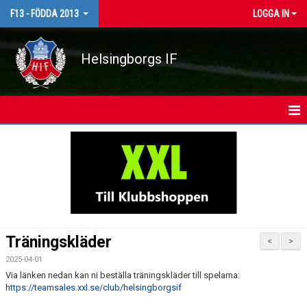
F13 - FÖDDA 2013
LOGGA IN
Helsingborgs IF
HEM
NYHETER
KALENDER
MATCHER
Träningskläder
<
>
TRUPPEN
2025-04-01
Via länken nedan kan ni beställa träningskläder till spelarna:
BILDGALLERI
https://teamsales.xxl.se/club/helsingborgsif