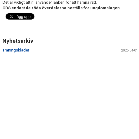
Det är viktigt att ni använder länken för att hamna rätt.
DOKUMENT
OBS endast de röda överdelarna beställs för ungdomslagen.
KONTAKT
Nyhetsarkiv
Träningskläder
2025-04-01