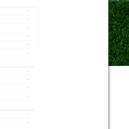
-
-
-
-
-
-
-
-
-
-
-
-