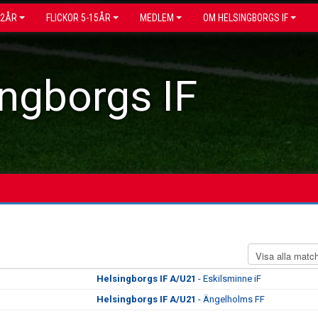
12ÅR
FLICKOR 5-15ÅR
MEDLEM
OM HELSINGBORGS IF
ngborgs IF
Helsingborgs IF A/U21
- Eskilsminne iF
Helsingborgs IF A/U21
- Ängelholms FF