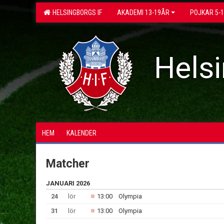
HELSINGBORGS IF
AKADEMI 13-19ÅR
POJKAR 5-
Helsi
HEM
KALENDER
Matcher
JANUARI 2026
24
lör
13:00
Olympia
31
lör
13:00
Olympia