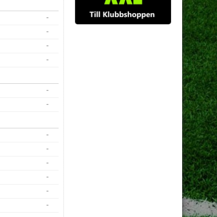
-
-
-
-
-
-
-
-
-
-
-
-