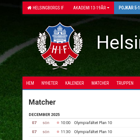
HELSINGBORGS IF
AKADEMI 13-19ÅR
POJKAR 5-
Helsi
HEM
NYHETER
KALENDER
MATCHER
TRUPPEN
Matcher
DECEMBER 2025
07
sön
10:00
Olympiafältet Plan 10
07
sön
11:30
Olympiafältet Plan 10