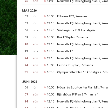
26
sön
14:00
Norrvalla IP, Helsingborg plan 7, 7-
MAJ 2026
02
lör
10:00
Filborna IP 2, 7-manna
02
lör
12:15
Norrvalla IP, Helsingborg plan 7, 7-
06
ons
18:45
Västergårds IP 9, konstgräs
09
lör
10:00
Råå IP B-plan 7-manna
10
sön
12:15
Norrvalla IP, Helsingborg plan 7, 7-
13
ons
18:30
Norrvalla IP
24
sön
12:15
Norrvalla IP, Helsingborg plan 7, 7-
24
sön
15:00
Laröds IP E-plan, 7-manna
31
sön
10:30
Olympiafältet Plan 10 konstgräs 7-
JUNI 2026
06
lör
10:00
Höganäs Sportcenter Plan Mitt 7-ma
07
sön
10:00
Bjärshögs IP Plan 2 7-manna 1
14
sön
12:15
Norrvalla IP, Helsingborg plan 7, 7-