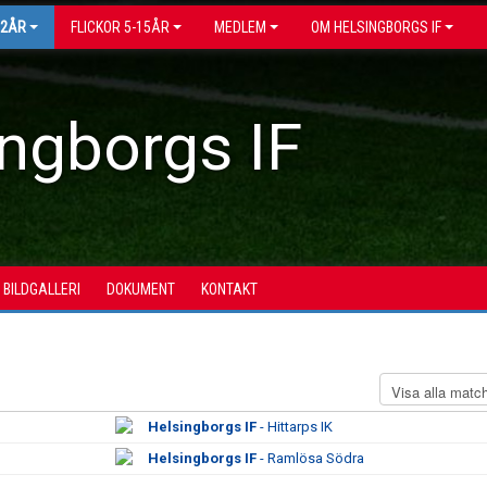
12ÅR
FLICKOR 5-15ÅR
MEDLEM
OM HELSINGBORGS IF
ngborgs IF
BILDGALLERI
DOKUMENT
KONTAKT
Helsingborgs IF
- Hittarps IK
Helsingborgs IF
- Ramlösa Södra