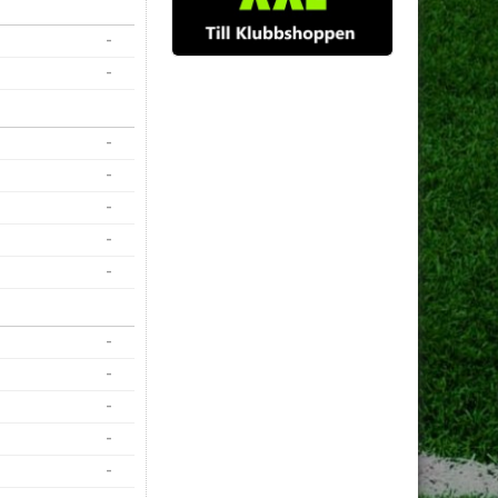
-
-
-
-
-
-
-
-
-
-
-
-