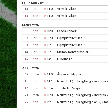
FEBRUARI 2026
14
lör
11:00
Vikvalla Viken
15
sön
11:00
Vikvalla Viken
MARS 2026
01
sön
13:00
Landskrona IP
07
lör
09:00
Olympiafältet Plan 7
08
sön
10:30
Olympiafältet Plan 7
14
lör
09:30
Malmö, Konstgräsplan 9
15
sön
14:30
Filborna IP
APRIL 2026
06
mån
11:00
Åbyvallen klippan
11
lör
14:15
Norrvalla IP, Helsingborg konstgräs
12
sön
09:45
Tipshallen Växjö
20
mån
18:00
Norrvalla IP, Helsingborg konstgräs
26
sön
12:15
Norrvalla IP, Helsingborg plan 7, 7-