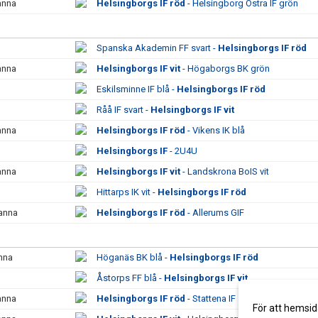
manna
Helsingborgs IF röd
- Helsingborg Östra IF grön
Spanska Akademin FF svart -
Helsingborgs IF röd
manna
Helsingborgs IF vit
- Högaborgs BK grön
Eskilsminne IF blå -
Helsingborgs IF röd
Råå IF svart -
Helsingborgs IF vit
manna
Helsingborgs IF röd
- Vikens IK blå
Helsingborgs IF
- 2U4U
manna
Helsingborgs IF vit
- Landskrona BoIS vit
Hittarps IK vit -
Helsingborgs IF röd
manna
Helsingborgs IF röd
- Allerums GIF
nna
Höganäs BK blå -
Helsingborgs IF röd
Åstorps FF blå -
Helsingborgs IF vit
manna
Helsingborgs IF röd
- Stattena IF
För att hemsid