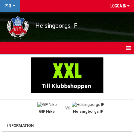
P13
LOGGA IN
Helsingborgs IF
HEM
NYHETER
KALENDER
MATCHER
vs
GIF Nike
Helsingborgs IF
TRUPPEN
BILDGALLERI
INFORMATION