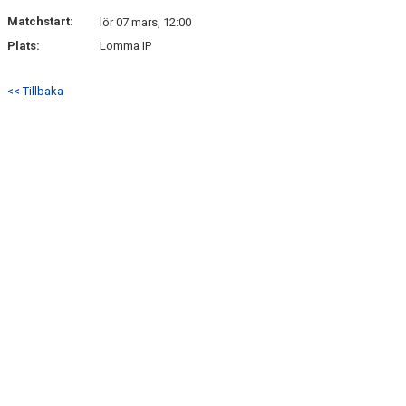
DOKUMENT
Matchstart:
lör 07 mars, 12:00
Plats:
Lomma IP
KONTAKT
<< Tillbaka