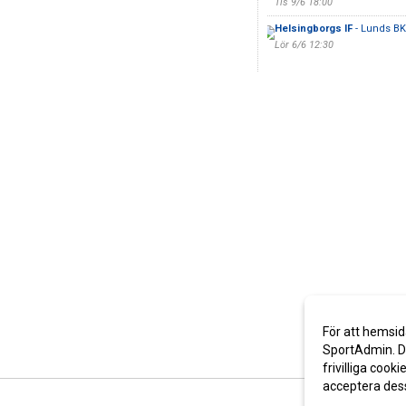
Tis 9/6 18:00
Helsingborgs IF
- Lunds BK
Lör 6/6 12:30
För att hemsid
SportAdmin. De
frivilliga cooki
acceptera des