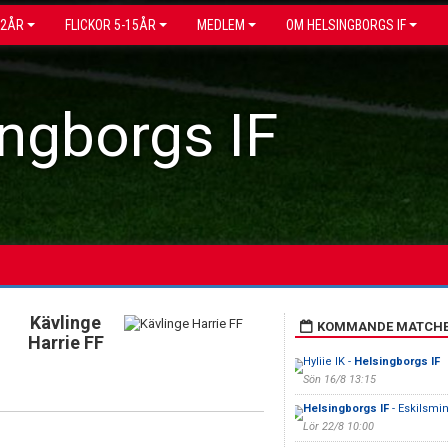
12ÅR
FLICKOR 5-15ÅR
MEDLEM
OM HELSINGBORGS IF
ngborgs IF
Kävlinge
KOMMANDE MATCH
Harrie FF
Hyliie IK -
Helsingborgs IF
Sön 16/8 13:15
Helsingborgs IF
- Eskilsmin
Lör 22/8 10:00