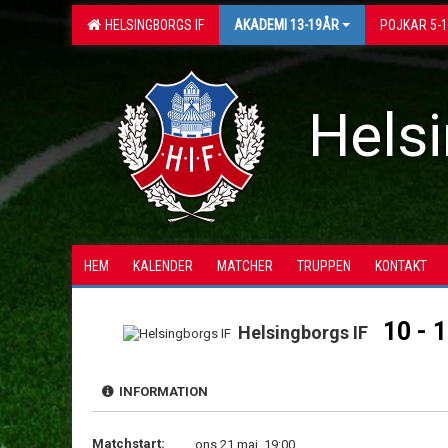
HELSINGBORGS IF
AKADEMI 13-19ÅR
POJKAR 5-
Helsi
HEM
KALENDER
MATCHER
TRUPPEN
KONTAKT
10 - 1
Helsingborgs IF
INFORMATION
Matchstart:
ons 21 maj, 19:00