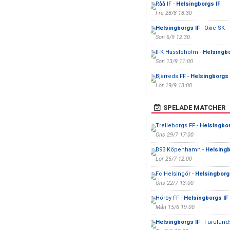
Råå IF -
Helsingborgs IF
Fre 28/8 18:30
Helsingborgs IF
- Oxie SK
Sön 6/9 12:30
IFK Hässleholm -
Helsingbo
Sön 13/9 11:00
Bjärreds FF -
Helsingborgs 
Lör 19/9 13:00
SPELADE MATCHER
Trelleborgs FF -
Helsingbor
Ons 29/7 17:00
B93 Köpenhamn -
Helsingb
Lör 25/7 12:00
Fc Helsingör -
Helsingborg
Ons 22/7 13:00
Hörby FF -
Helsingborgs IF
Mån 15/6 19:00
Helsingborgs IF
- Furulund