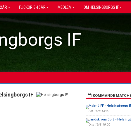
12ÅR
FLICKOR 5-15ÅR
MEDLEM
OM HELSINGBORGS IF
ngborgs IF
elsingborgs IF
KOMMANDE MATCH
Malmö FF -
Helsingborgs I
Lör 15/8 13:00
Landskrona BoIS -
Helsingb
Ons 19/8 19:00