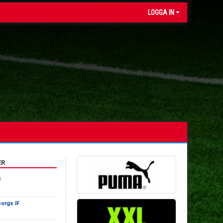
LOGGA IN
ER
F
orgs IF