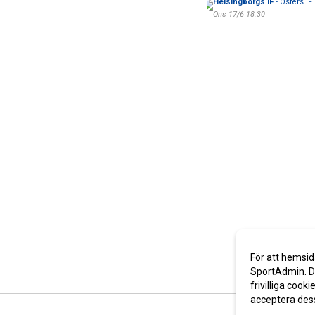
Helsingborgs IF
- Östers IF
Ons 17/6 18:30
För att hemsid
SportAdmin. De
frivilliga cooki
acceptera des