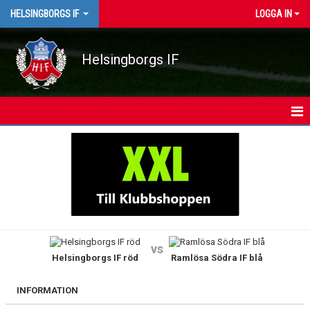
HELSINGBORGS IF
LOGGA IN
Helsingborgs IF
HEM
NYHETER
KALENDER
MATCHER
vs
Helsingborgs IF röd
Ramlösa Södra IF blå
FOTBOLL PÅ SKOLTID
PROVTRÄNA
INFORMATION