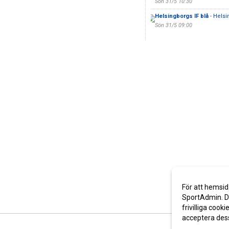
Sön 31/5 10:30
Helsingborgs IF blå
- Helsi
Sön 31/5 09:00
För att hemsid
SportAdmin. De
frivilliga cooki
acceptera des