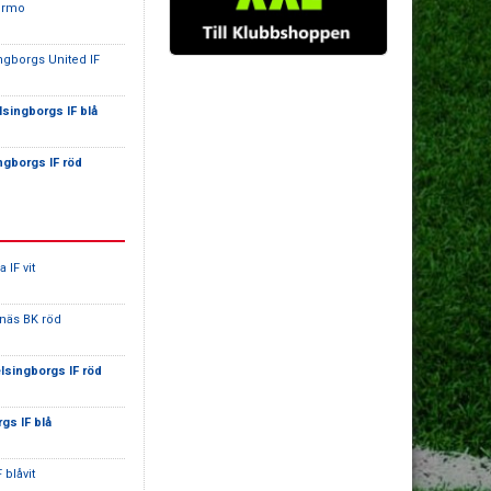
Wormo
ngborgs United IF
lsingborgs IF blå
ngborgs IF röd
 IF vit
näs BK röd
lsingborgs IF röd
gs IF blå
 blåvit