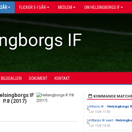
12ÅR
FLICKOR 5-15ÅR
MEDLEM
OM HELSINGBORGS IF
ngborgs IF
BILDGALLERI
DOKUMENT
KONTAKT
elsingborgs IF
KOMMANDE MATCH
P.8 (2017)
Vikens IK -
Helsingborgs IF
Lör 15/8 11:00
Hittarps IK svart -
Helsingbo
Lör 15/8 15:00