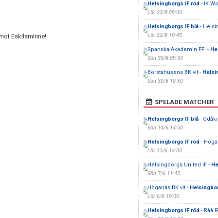
Helsingborgs IF röd
- IK 
Lör 22/8 09:00
Helsingborgs IF blå
- Helsi
Lör 22/8 10:45
mot Eskilsminne!
Spanska Akademin FF -
He
Sön 30/8 09:30
Borstahusens BK vit -
Helsi
Sön 30/8 10:30
SPELADE MATCHER
Helsingborgs IF blå
- Ödåkra
Sön 14/6 14:00
Helsingborgs IF röd
- Höga
Lör 13/6 14:00
Helsingborgs United IF -
He
Sön 7/6 11:45
Höganäs BK vit -
Helsingbor
Lör 6/6 10:00
Helsingborgs IF röd
- Råå IF