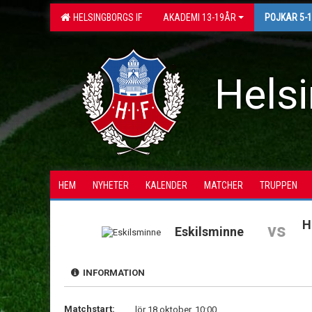
HELSINGBORGS IF
AKADEMI 13-19ÅR
POJKAR 5-
Helsi
HEM
NYHETER
KALENDER
MATCHER
TRUPPEN
H
vs
Eskilsminne
INFORMATION
Matchstart:
lör 18 oktober, 10:00