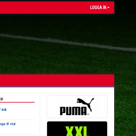
LOGGA IN
ER
 blå
rgs IF röd