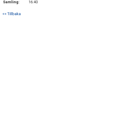
Samling:
16:40
DOKUMENT
<< Tillbaka
KONTAKT