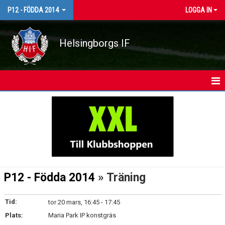
P12 - FÖDDA 2014
LOGGA IN
Helsingborgs IF
HEM
NYHETER
KALENDER
MATCHER
P12 - Födda 2014
» Träning
TRUPPEN
Tid:
tor 20 mars, 16:45 - 17:45
BILDGALLERI
Plats:
Maria Park IP konstgräs